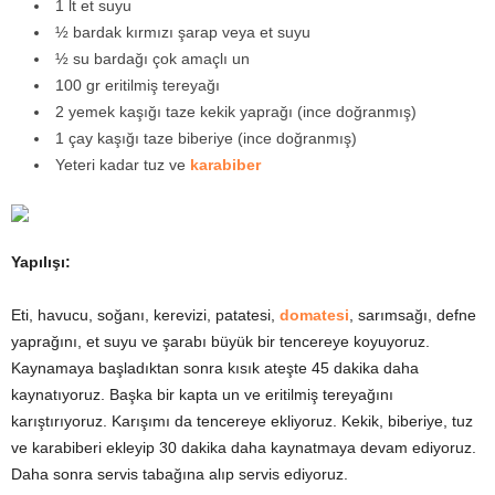
1 lt et suyu
½ bardak kırmızı şarap veya et suyu
½ su bardağı çok amaçlı un
100 gr eritilmiş tereyağı
2 yemek kaşığı taze kekik yaprağı (ince doğranmış)
1 çay kaşığı taze biberiye (ince doğranmış)
Yeteri kadar tuz ve
karabiber
Yapılışı:
Eti, havucu, soğanı, kerevizi, patatesi,
domatesi
, sarımsağı, defne
yaprağını, et suyu ve şarabı büyük bir tencereye koyuyoruz.
Kaynamaya başladıktan sonra kısık ateşte 45 dakika daha
kaynatıyoruz. Başka bir kapta un ve eritilmiş tereyağını
karıştırıyoruz. Karışımı da tencereye ekliyoruz. Kekik, biberiye, tuz
ve karabiberi ekleyip 30 dakika daha kaynatmaya devam ediyoruz.
Daha sonra servis tabağına alıp servis ediyoruz.