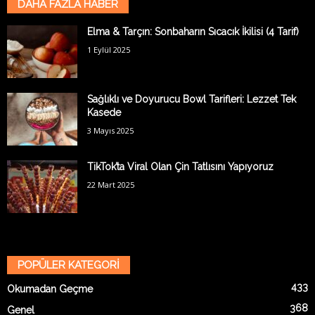
DAHA FAZLA HABER
Elma & Tarçın: Sonbaharın Sıcacık İkilisi (4 Tarif)
1 Eylül 2025
Sağlıklı ve Doyurucu Bowl Tarifleri: Lezzet Tek
Kasede
3 Mayıs 2025
TikTok’ta Viral Olan Çin Tatlısını Yapıyoruz
22 Mart 2025
POPÜLER KATEGORİ
433
Okumadan Geçme
368
Genel