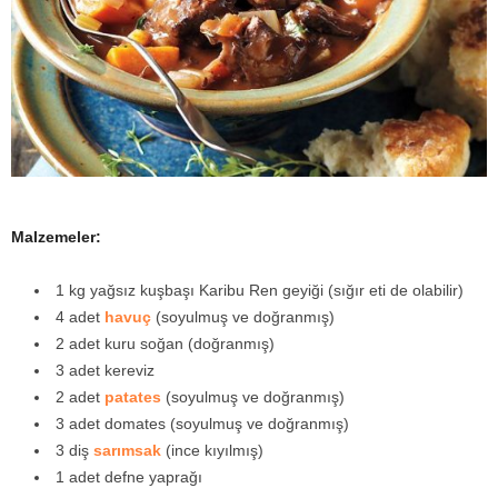
y
a
Malzemeler:
1 kg yağsız kuşbaşı Karibu Ren geyiği (sığır eti de olabilir)
4 adet
havuç
(soyulmuş ve doğranmış)
2 adet kuru soğan (doğranmış)
3 adet kereviz
2 adet
patates
(soyulmuş ve doğranmış)
3 adet domates (soyulmuş ve doğranmış)
3 diş
sarımsak
(ince kıyılmış)
1 adet defne yaprağı