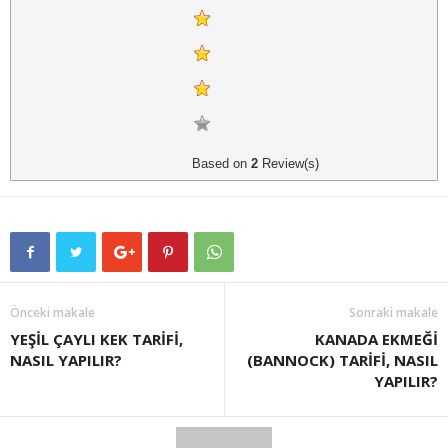
Based on
2
Review(s)
Önceki makale
Sonraki makale
YEŞİL ÇAYLI KEK TARİFİ,
KANADA EKMEĞİ
NASIL YAPILIR?
(BANNOCK) TARİFİ, NASIL
YAPILIR?