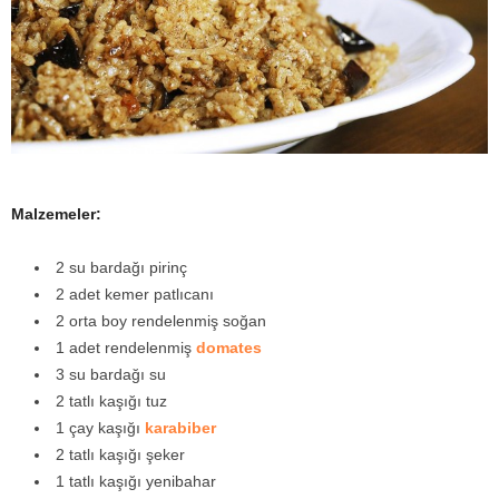
y
a
Malzemeler:
2 su bardağı pirinç
2 adet kemer patlıcanı
2 orta boy rendelenmiş soğan
1 adet rendelenmiş
domates
3 su bardağı su
2 tatlı kaşığı tuz
1 çay kaşığı
karabiber
2 tatlı kaşığı şeker
1 tatlı kaşığı yenibahar