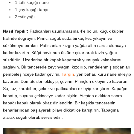
1 tatlı kaşığı nane
1 çay kaşığı tarçın
Zeytinyağı
Nasıl Yapılır:
Patlıcanları uzunlamasına 4’e bölün, küçük küpler
halinde doğrayın. Pirinci soğuk suda birkaç kez yıkayın ve
süzülmeye bırakın. Patlıcanları kızgın yağda altın sarısı oluncaya
kadar kızartın. Kâğıt havlunun üstüne çıkartarak fazla yağını
süzdürün. Üzerlerine bir kapak kapatarak yumuşak kalmalarını
sağlayın. Bir tencerede zeytinyağını kızdırıp, rendelenmiş soğanları
pembeleşinceye kadar çevirin.
Tarçın
, yenibahar, kuru nane ekleyip
kavurun. Domatesleri ekleyip, çevirin. Pirinçleri ekleyin ve kavurun.
Su, tuz, karabiber, şeker ve patlıcanları ekleyip karıştırın. Kapağını
kapatıp, suyunu çekinceye kadar pişirin. Ateşten aldıktan sonra
kapağı kapalı olarak biraz dinlendirin. Bir kaşıkla tencerenin
kenarlarından başlayarak pilavı dikkatlice karıştırın. Tabağına
alarak soğuk olarak servis edin.