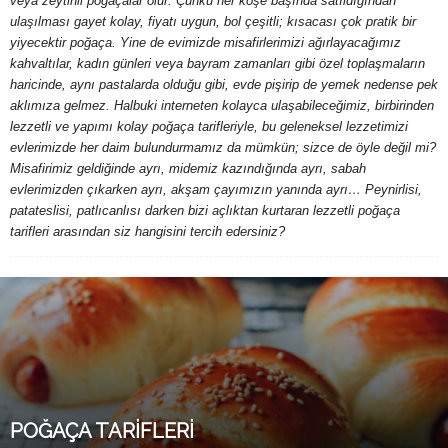
veya zeytinli poğaçalar olur. Çünkü her köşe başında satıldığından
ulaşılması gayet kolay, fiyatı uygun, bol çeşitli; kısacası çok pratik bir
y
yiyecektir poğaça. Yine de evimizde misafirlerimizi ağırlayacağımız
kahvaltılar, kadın günleri veya bayram zamanları gibi özel toplaşmaların
a
haricinde, aynı pastalarda olduğu gibi, evde pişirip de yemek nedense pek
aklımıza gelmez. Halbuki interneten kolayca ulaşabileceğimiz, birbirinden
lezzetli ve yapımı kolay poğaça tarifleriyle, bu geleneksel lezzetimizi
evlerimizde her daim bulundurmamız da mümkün; sizce de öyle değil mi?
Misafirimiz geldiğinde ayrı, midemiz kazındığında ayrı, sabah
evlerimizden çıkarken ayrı, akşam çayımızın yanında ayrı… Peynirlisi,
patateslisi, patlıcanlısı darken bizi açlıktan kurtaran lezzetli poğaça
tarifleri arasından siz hangisini tercih edersiniz?
POĞAÇA TARİFLERİ