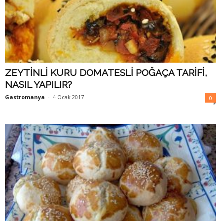
ZEYTİNLİ KURU DOMATESLİ POĞAÇA TARİFİ,
NASIL YAPILIR?
Gastromanya
-
4 Ocak 2017
0