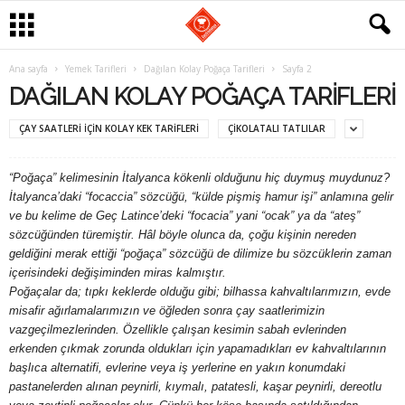
G
Ana sayfa
Yemek Tarifleri
Dağılan Kolay Poğaça Tarifleri
Sayfa 2
DAĞILAN KOLAY POĞAÇA TARIFLERI
a
ÇAY SAATLERI IÇIN KOLAY KEK TARIFLERI
ÇIKOLATALI TATLILAR
s
“Poğaça” kelimesinin İtalyanca kökenli olduğunu hiç duymuş muydunuz?
t
İtalyanca’daki “focaccia” sözcüğü, “külde pişmiş hamur işi” anlamına gelir
ve bu kelime de Geç Latince’deki “focacia” yani “ocak” ya da “ateş”
r
sözcüğünden türemiştir. Hâl böyle olunca da, çoğu kişinin nereden
geldiğini merak ettiği “poğaça” sözcüğü de dilimize bu sözcüklerin zaman
o
içerisindeki değişiminden miras kalmıştır.
Poğaçalar da; tıpkı keklerde olduğu gibi; bilhassa kahvaltılarımızın, evde
m
misafir ağırlamalarımızın ve öğleden sonra çay saatlerimizin
vazgeçilmezlerinden. Özellikle çalışan kesimin sabah evlerinden
a
erkenden çıkmak zorunda oldukları için yapamadıkları ev kahvaltılarının
başlıca alternatifi, evlerine veya iş yerlerine en yakın konumdaki
n
pastanelerden alınan peynirli, kıymalı, patatesli, kaşar peynirli, dereotlu