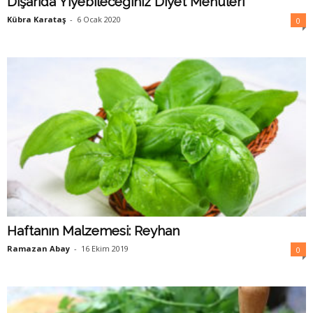
Dışarıda Yiyebileceğiniz Diyet Menüleri
Kübra Karataş
-
6 Ocak 2020
0
Haftanın Malzemesi: Reyhan
Ramazan Abay
-
16 Ekim 2019
0