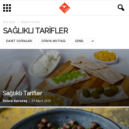
G
Ana sayfa
Sağlıklı tarifler
SAĞLIKLI TARIFLER
a
DAVET SOFRALARI
DÜNYA MUTFAĞI
GENEL
s
t
r
o
Sağlıklı Tarifler
m
Kübra Karataş
-
21 Mart 2020
a
n