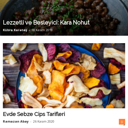
y
a
Lezzetli ve Besleyici: Kara Nohut
Kübra Karataş
-
18 Kasım 2019
Evde Sebze Cips Tarifleri
Ramazan Abay
-
26 Kasım 2020
0