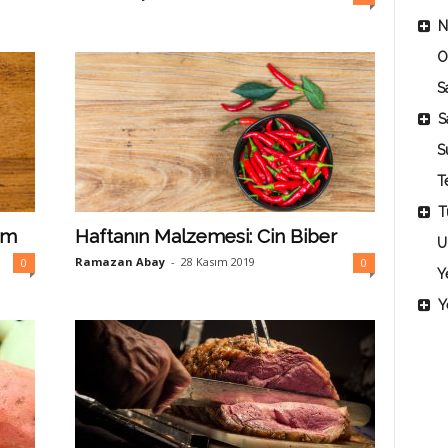
N
O
Sa
S
S
T
T
em
Haftanın Malzemesi: Cin Biber
U
Ramazan Abay
-
28 Kasım 2019
0
0
Y
Y