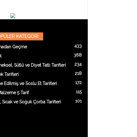
PÜLER KATEGORİ
433
madan Geçme
368
l
234
eksel, Sütlü ve Diyet Tatlı Tarifleri
218
 Tarifleri
172
e Edilmiş ve Soslu Et Tarifleri
115
alzeme 5 Tarif
101
k, Sıcak ve Soğuk Çorba Tarifleri