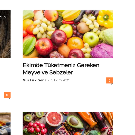
Ekim’de Tüketmeniz Gereken
Meyve ve Sebzeler
Nur Isik Genc
-
5 Ekim 2021
0
0