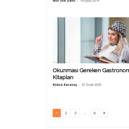
Nur Isik Genc
-
14 Eylül 2019
Okunması Gereken Gastrono
Kitapları
Kübra Karataş
-
10 Ocak 2020
...
1
2
3
6