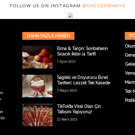
FOLLOW US ON INSTAGRAM
@GASTROMANYA
DAHA FAZLA HABER
PO
Oku
Elma & Tarçın: Sonbaharın
Sıcacık İkilisi (4 Tarif)
Gene
1 Eylül 2025
Gelen
Yemek
Sağlıklı ve Doyurucu Bowl
Marin
Tarifleri: Lezzet Tek Kasede
3 Mayıs 2025
Tek M
nı
k
Prati
TikTok’ta Viral Olan Çin
er
Tatlısını Yapıyoruz
 bir
22 Mart 2025