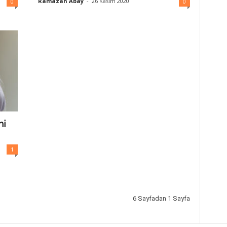
Ramazan Abay
-
26 Kasım 2020
0
0
mi
1
6 Sayfadan 1 Sayfa