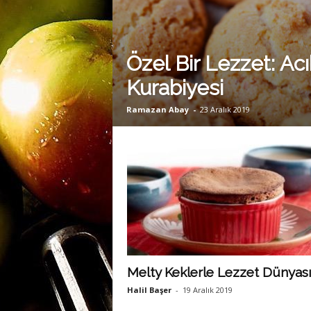
m
Özel Bir Lezzet: A
a
Kurabiyesi
Ramazan Abay
-
23 Aralık 2019
n
y
a
Melty Keklerle Lezzet Dünyası
Halil Başer
-
19 Aralık 2019