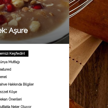
ek: Aşure
temizi Keşfedin!
ünya Mutfağı
eatured
enel
ahve Hakkında Bilgiler
ezzet Köşe
ekan Önerileri
utfakta Neler Oluyor