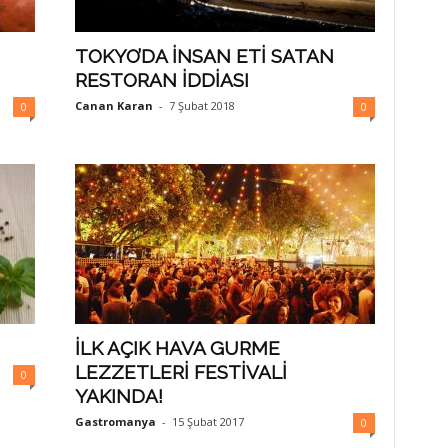
TOKYO’DA İNSAN ETİ SATAN
RESTORAN İDDİASI
Canan Karan
-
7 Şubat 2018
0
0
İLK AÇIK HAVA GURME
LEZZETLERİ FESTİVALİ
0
YAKINDA!
Gastromanya
-
15 Şubat 2017
0