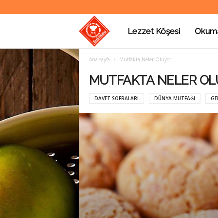
Lezzet Köşesi
Okum
G
Ana sayfa
Mutfakta Neler Oluyor
a
MUTFAKTA NELER O
DAVET SOFRALARI
DÜNYA MUTFAĞI
GE
s
t
r
o