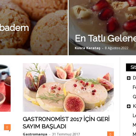
cıbadem
En Tatlı Gelen
Kübra Karataş
-
8 Ağustos 2022
Si
D
F
G
K
L
GASTRONOMİST 2017 İÇİN GERİ
M
SAYIM BAŞLADI
0
Gastromanya
-
31 Temmuz 2017
0
M