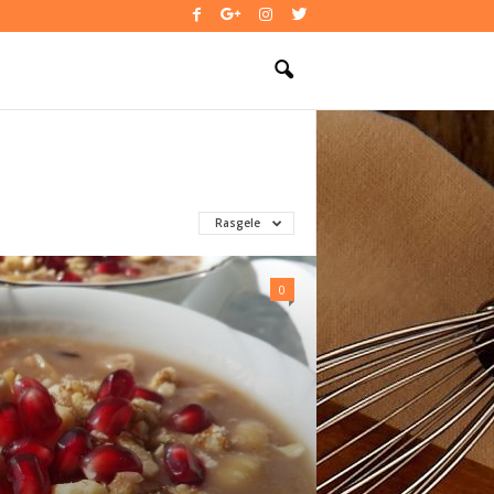
Rasgele
0