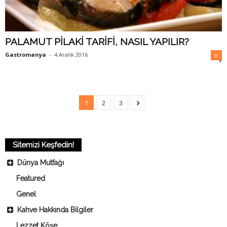
PALAMUT PİLAKİ TARİFİ, NASIL YAPILIR?
Gastromanya
-
4 Aralık 2016
0
1
2
3
Sitemizi Keşfedin!
Dünya Mutfağı
Featured
Genel
Kahve Hakkında Bilgiler
Lezzet Köşe