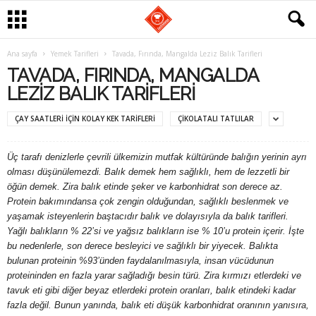
G
Ana sayfa
Yemek Tarifleri
Tavada, Fırında, Mangalda Leziz Balık Tarifleri
TAVADA, FIRINDA, MANGALDA
a
LEZIZ BALIK TARIFLERI
s
ÇAY SAATLERI IÇIN KOLAY KEK TARIFLERI
ÇIKOLATALI TATLILAR
t
Üç tarafı denizlerle çevrili ülkemizin mutfak kültüründe balığın yerinin ayrı
olması düşünülemezdi. Balık demek hem sağlıklı, hem de lezzetli bir
r
öğün demek. Zira balık etinde şeker ve karbonhidrat son derece az.
Protein bakımındansa çok zengin olduğundan, sağlıklı beslenmek ve
o
yaşamak isteyenlerin baştacıdır balık ve dolayısıyla da balık tarifleri.
Yağlı balıkların % 22’si ve yağsız balıkların ise % 10’u protein içerir. İşte
m
bu nedenlerle, son derece besleyici ve sağlıklı bir yiyecek. Balıkta
bulunan proteinin %93’ünden faydalanılmasıyla, insan vücüdunun
a
proteininden en fazla yarar sağladığı besin türü. Zira kırmızı etlerdeki ve
tavuk eti gibi diğer beyaz etlerdeki protein oranları, balık etindeki kadar
n
fazla değil. Bunun yanında, balık eti düşük karbonhidrat oranının yanısıra,