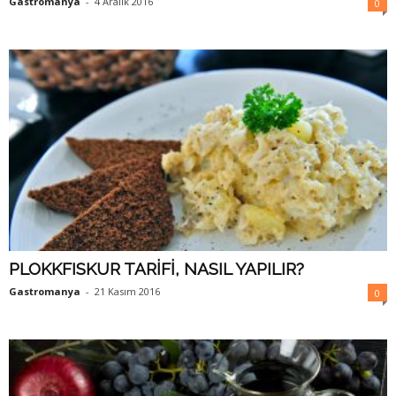
Gastromanya
-
4 Aralık 2016
0
PLOKKFISKUR TARİFİ, NASIL YAPILIR?
Gastromanya
-
21 Kasım 2016
0