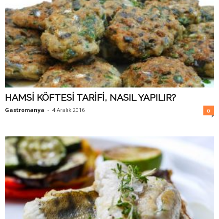
HAMSİ KÖFTESİ TARİFİ, NASIL YAPILIR?
Gastromanya
-
4 Aralık 2016
0