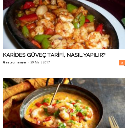
KARİDES GÜVEÇ TARİFİ, NASIL YAPILIR?
Gastromanya
-
29 Mart 2017
0