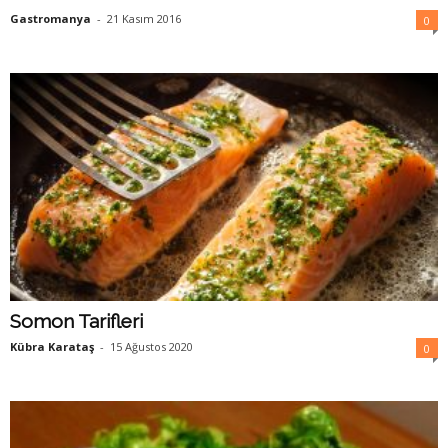
Gastromanya
-
21 Kasım 2016
0
Somon Tarifleri
Kübra Karataş
-
15 Ağustos 2020
0