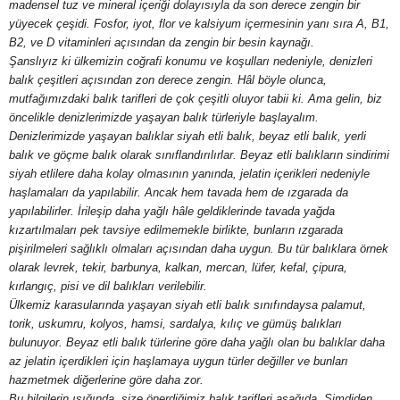
madensel tuz ve mineral içeriği dolayısıyla da son derece zengin bir
y
yüyecek çeşidi. Fosfor, iyot, flor ve kalsiyum içermesinin yanı sıra A, B1,
B2, ve D vitaminleri açısından da zengin bir besin kaynağı.
a
Şanslıyız ki ülkemizin coğrafi konumu ve koşulları nedeniyle, denizleri
balık çeşitleri açısından zon derece zengin. Hâl böyle olunca,
mutfağımızdaki balık tarifleri de çok çeşitli oluyor tabii ki. Ama gelin, biz
öncelikle denizlerimizde yaşayan balık türleriyle başlayalım.
Denizlerimizde yaşayan balıklar siyah etli balık, beyaz etli balık, yerli
balık ve göçme balık olarak sınıflandırılırlar. Beyaz etli balıkların sindirimi
siyah etlilere daha kolay olmasının yanında, jelatin içerikleri nedeniyle
haşlamaları da yapılabilir. Ancak hem tavada hem de ızgarada da
yapılabilirler. İrileşip daha yağlı hâle geldiklerinde tavada yağda
kızartılmaları pek tavsiye edilmemekle birlikte, bunların ızgarada
pişirilmeleri sağlıklı olmaları açısından daha uygun. Bu tür balıklara örnek
olarak levrek, tekir, barbunya, kalkan, mercan, lüfer, kefal, çipura,
kırlangıç, pisi ve dil balıkları verilebilir.
Ülkemiz karasularında yaşayan siyah etli balık sınıfındaysa palamut,
torik, uskumru, kolyos, hamsi, sardalya, kılıç ve gümüş balıkları
bulunuyor. Beyaz etli balık türlerine göre daha yağlı olan bu balıklar daha
az jelatin içerdikleri için haşlamaya uygun türler değiller ve bunları
hazmetmek diğerlerine göre daha zor.
Bu bilgilerin ışığında, size önerdiğimiz balık tarifleri aşağıda. Şimdiden