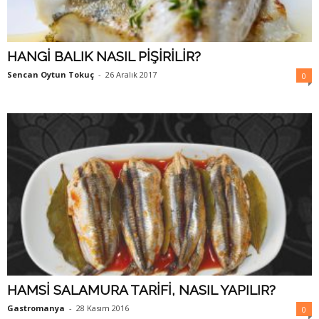
HANGİ BALIK NASIL PİŞİRİLİR?
Sencan Oytun Tokuç
-
26 Aralık 2017
0
HAMSİ SALAMURA TARİFİ, NASIL YAPILIR?
Gastromanya
-
28 Kasım 2016
0